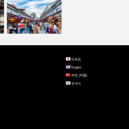
日本語
中岛购物街
引
English
中文 (中国)
한국어